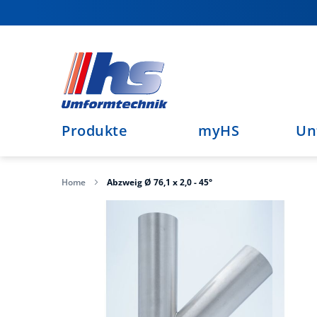
Direkt
zum
Inhalt
Produkte
myHS
Un
Home
Abzweig Ø 76,1 x 2,0 - 45°
Zum
Ende
der
Bildergalerie
springen