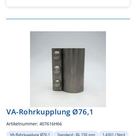
VA-Rohrkupplung Ø76,1
Artikelnummer:
407616H66
VA-Rohrkupplung Ø76,1
Standard - BL 150 mm
1.4301 / Nitril