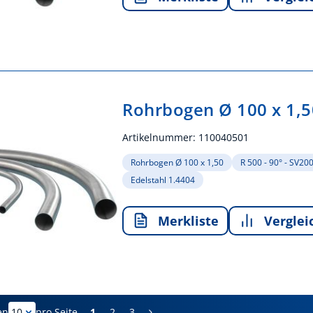
Rohrbogen Ø 100 x 1,5
Artikelnummer:
110040501
Rohrbogen Ø 100 x 1,50
R 500 - 90° - SV20
Edelstahl 1.4404
Merkliste
Verglei
1
2
3
en
pro Seite