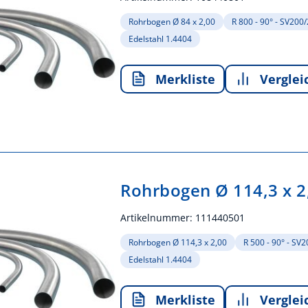
Rohrbogen Ø 84 x 2,00
R 800 - 90° - SV200
Edelstahl 1.4404
Merkliste
Verglei
Rohrbogen Ø 114,3 x 2
Artikelnummer:
111440501
Rohrbogen Ø 114,3 x 2,00
R 500 - 90° - SV
Edelstahl 1.4404
Merkliste
Verglei