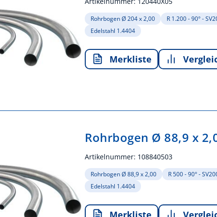
Artikelnummer:
120440X05
Rohrbogen Ø 204 x 2,00
R 1.200 - 90° - SV
Edelstahl 1.4404
Merkliste
Verglei
Rohrbogen Ø 88,9 x 2,
Artikelnummer:
108840503
Rohrbogen Ø 88,9 x 2,00
R 500 - 90° - SV2
Edelstahl 1.4404
Merkliste
Verglei