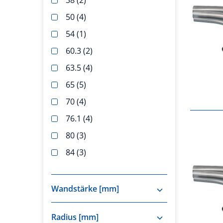
50
4
54
1
60.3
2
63.5
4
65
5
70
4
76.1
4
80
3
84
3
85
3
88.9
1
Wandstärke [mm]
100
4
1.5
19
Radius [mm]
104
6