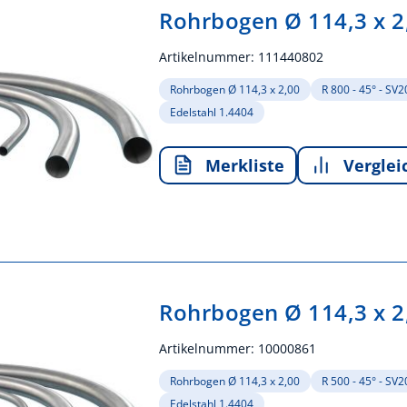
Rohrbogen Ø 114,3 x 2
Artikelnummer:
111440802
Rohrbogen Ø 114,3 x 2,00
R 800 - 45° - SV
Edelstahl 1.4404
Merkliste
Verglei
Rohrbogen Ø 114,3 x 2
Artikelnummer:
10000861
Rohrbogen Ø 114,3 x 2,00
R 500 - 45° - SV
Edelstahl 1.4404