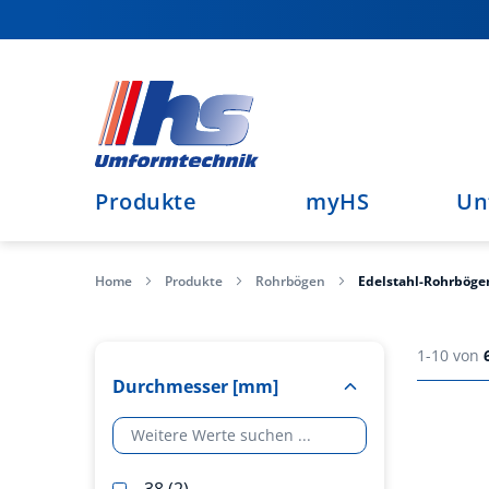
Direkt
zum
Inhalt
Produkte
myHS
Un
Home
Produkte
Rohrbögen
Edelstahl-Rohrböge
1-10 von
Durchmesser [mm]
38
2