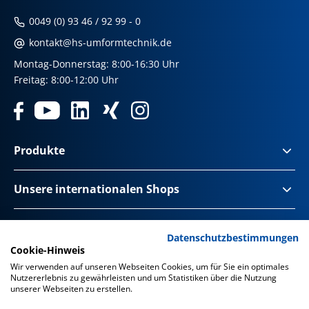
0049 (0) 93 46 / 92 99 - 0
kontakt@hs-umformtechnik.de
Montag-Donnerstag: 8:00-16:30 Uhr
Freitag: 8:00-12:00 Uhr
Produkte
Unsere internationalen Shops
Impressum & Disclaimer
Datenschutzbestimmungen
Cookie-Hinweis
Datenschutz
Wir verwenden auf unseren Webseiten Cookies, um für Sie ein optimales
Nutzererlebnis zu gewährleisten und um Statistiken über die Nutzung
Datenschutz Social Media
unserer Webseiten zu erstellen.