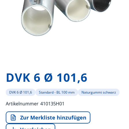
Zum
Anfang
DVK 6 Ø 101,6
der
Bildergalerie
springen
DVK 6 Ø 101,6
Standard - BL 100 mm
Naturgummi schwarz
Artikelnummer
410135H01
Zur Merkliste hinzufügen