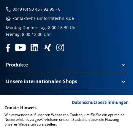
0049 (0) 93 46 / 92 99 - 0
kontakt@hs-umformtechnik.de
Montag-Donnerstag: 8:00-16:30 Uhr
Freitag: 8:00-12:00 Uhr
Produkte
Unsere internationalen Shops
Impressum & Disclaimer
Datenschutzbestimmungen
Cookie-Hinweis
Datenschutz
Wir verwenden auf unseren Webseiten Cookies, um für Sie ein optimales
Nutzererlebnis zu gewährleisten und um Statistiken über die Nutzung
Datenschutz Social Media
unserer Webseiten zu erstellen.