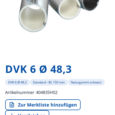
Zum
Anfang
DVK 6 Ø 48,3
der
Bildergalerie
springen
DVK 6 Ø 48,3
Standard - BL 150 mm
Naturgummi schwarz
Artikelnummer
404835H02
Zur Merkliste hinzufügen