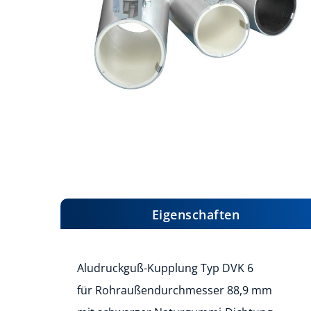
Zum
Anfang
der
Bildergalerie
Eigenschaften
springen
Aludruckguß-Kupplung Typ DVK 6
für Rohraußendurchmesser 88,9 mm