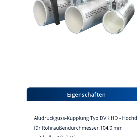
Zum
Anfang
der
Bildergalerie
Eigenschaften
springen
Aludruckguss-Kupplung Typ DVK HD - Hoch
für Rohraußendurchmesser 104,0 mm