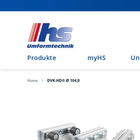
Direkt
zum
Inhalt
Produkte
myHS
Un
Home
DVK-HD® Ø 104,0
Zum
Ende
der
Bildergalerie
springen