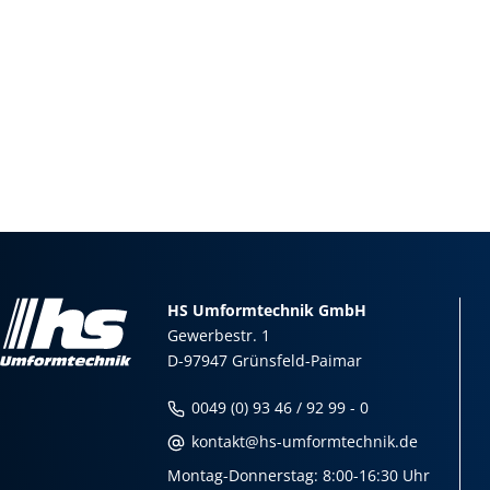
HS Umformtechnik GmbH
Gewerbestr. 1
D-97947 Grünsfeld-Paimar
0049 (0) 93 46 / 92 99 - 0
kontakt@hs-umformtechnik.de
Montag-Donnerstag: 8:00-16:30 Uhr