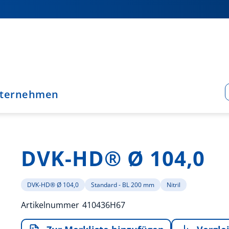
ternehmen
DVK-HD® Ø 104,0
DVK-HD® Ø 104,0
Standard - BL 200 mm
Nitril
Artikelnummer
410436H67