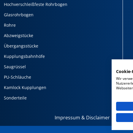
Hochverschleißfeste Rohrbogen
Glasrohrbogen
Rohre
Abzweigstücke
Übergangsstücke
Kupplungsbahnhöfe
Saugrüssel
Cookie-
PU-Schläuche
Wir verwe
Nutzererl
Kamlock Kupplungen
Webseiten 
Sonderteile
Impressum & Disclaimer
Datens