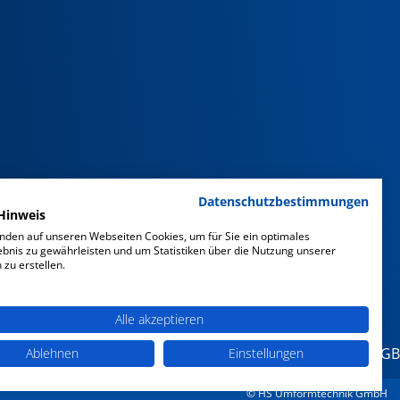
Datenschutzbestimmungen
Hinweis
nden auf unseren Webseiten Cookies, um für Sie ein optimales
ebnis zu gewährleisten und um Statistiken über die Nutzung unserer
zu erstellen.
Alle akzeptieren
chutz
Datenschutz Social Media
Barrierefreiheit
AGB
Ablehnen
Einstellungen
© HS Umformtechnik GmbH