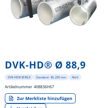
Zum
Anfang
DVK-HD® Ø 88,9
der
Bildergalerie
springen
DVK-HD® Ø 88,9
Standard - BL 200 mm
Nitril
Artikelnummer
408836H67
Zur Merkliste hinzufügen