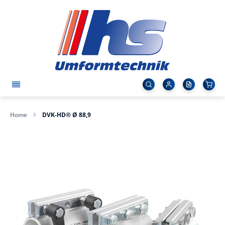
Home
DVK-HD® Ø 88,9
Zum
Ende
der
Bildergalerie
springen