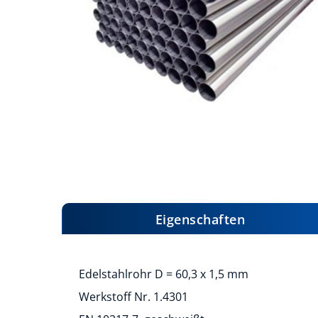
Zum
Anfang
der
Bildergalerie
Eigenschaften
springen
Edelstahlrohr D = 60,3 x 1,5 mm
Werkstoff Nr. 1.4301