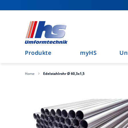
Direkt
zum
Inhalt
Produkte
myHS
Un
Home
Edelstahlrohr Ø 60,3x1,5
Zum
Ende
der
Bildergalerie
springen