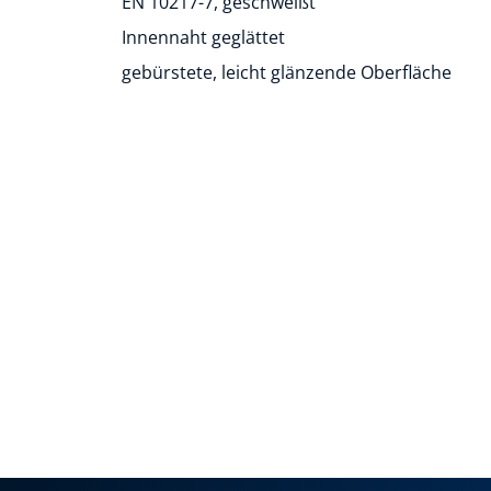
EN 10217-7, geschweißt
Innennaht geglättet
gebürstete, leicht glänzende Oberfläche