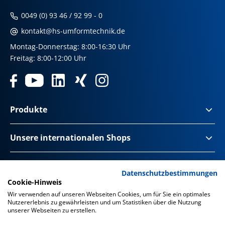
0049 (0) 93 46 / 92 99 - 0
kontakt@hs-umformtechnik.de
Montag-Donnerstag: 8:00-16:30 Uhr
Freitag: 8:00-12:00 Uhr
Produkte
Unsere internationalen Shops
Impressum & Disclaimer
Datenschutzbestimmungen
Cookie-Hinweis
Datenschutz
Wir verwenden auf unseren Webseiten Cookies, um für Sie ein optimales
Nutzererlebnis zu gewährleisten und um Statistiken über die Nutzung
Datenschutz Social Media
unserer Webseiten zu erstellen.