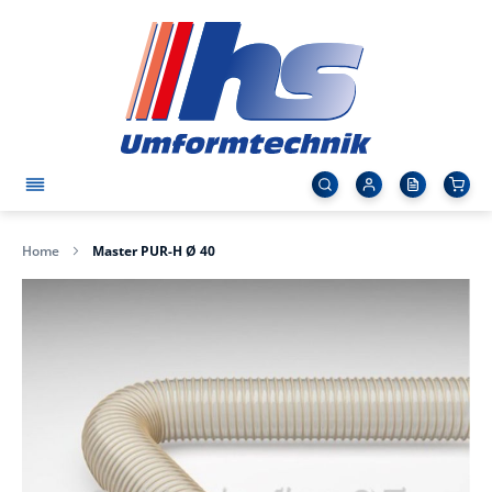
Home
Master PUR-H Ø 40
Zum
Ende
der
Bildergalerie
springen