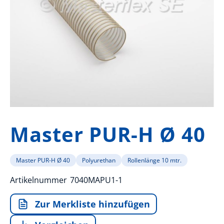
Zum
Anfang
Master PUR-H Ø 40
der
Bildergalerie
springen
Master PUR-H Ø 40
Polyurethan
Rollenlänge 10 mtr.
Artikelnummer
7040MAPU1-1
Zur Merkliste hinzufügen