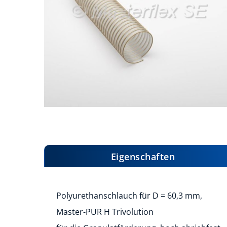
Zum
Anfang
der
Bildergalerie
Eigenschaften
springen
Polyurethanschlauch für D = 60,3 mm,
Master-PUR H Trivolution