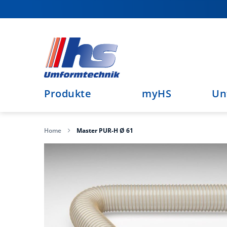
Direkt
zum
Inhalt
Produkte
myHS
Un
Home
Master PUR-H Ø 61
Zum
Ende
der
Bildergalerie
springen