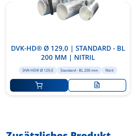
DVK-HD® Ø 129,0 | STANDARD - BL
200 MM | NITRIL
DVK-HD® Ø 129,0
Standard - BL 200 mm
Nitril
Zur
Merkliste
hinzufügen
Zusätzliches Produkt