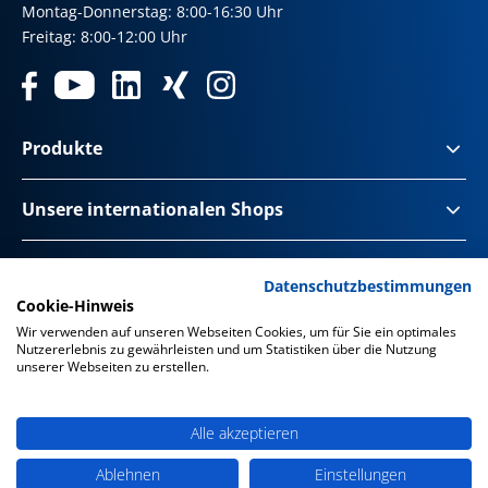
Montag-Donnerstag: 8:00-16:30 Uhr
Freitag: 8:00-12:00 Uhr
Produkte
Unsere internationalen Shops
Impressum & Disclaimer
Datenschutzbestimmungen
Cookie-Hinweis
Datenschutz
Wir verwenden auf unseren Webseiten Cookies, um für Sie ein optimales
Nutzererlebnis zu gewährleisten und um Statistiken über die Nutzung
Datenschutz Social Media
unserer Webseiten zu erstellen.
Barrierefreiheit
Alle akzeptieren
AGB
Ablehnen
Einstellungen