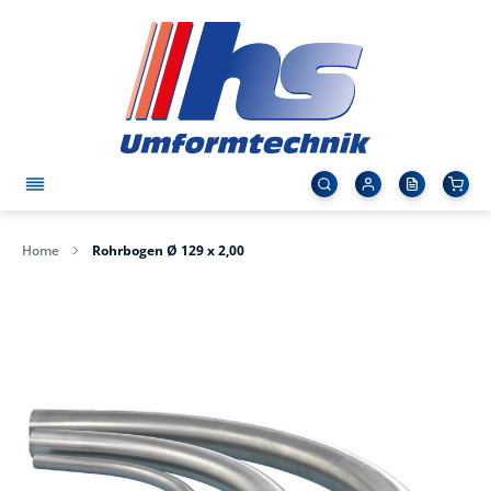
Home
Rohrbogen Ø 129 x 2,00
Zum
Ende
der
Bildergalerie
springen