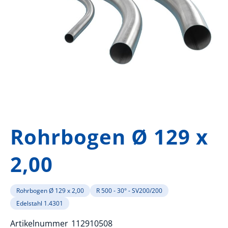
Zum
Anfang
Rohrbogen Ø 129 x
der
Bildergalerie
2,00
springen
Rohrbogen Ø 129 x 2,00
R 500 - 30° - SV200/200
Edelstahl 1.4301
Artikelnummer
112910508