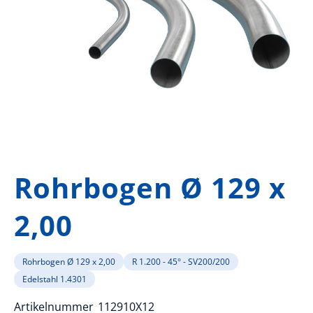
Zum
Anfang
Rohrbogen Ø 129 x
der
Bildergalerie
2,00
springen
Rohrbogen Ø 129 x 2,00
R 1.200 - 45° - SV200/200
Edelstahl 1.4301
Artikelnummer
112910X12