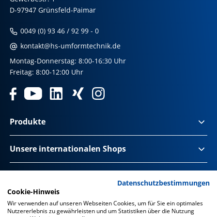
D-97947 Grünsfeld-Paimar
0049 (0) 93 46 / 92 99 - 0
kontakt@hs-umformtechnik.de
Montag-Donnerstag: 8:00-16:30 Uhr
Freitag: 8:00-12:00 Uhr
Produkte
Unsere internationalen Shops
Impressum & Disclaimer
Datenschutzbestimmungen
Cookie-Hinweis
Datenschutz
Wir verwenden auf unseren Webseiten Cookies, um für Sie ein optimales
Nutzererlebnis zu gewährleisten und um Statistiken über die Nutzung