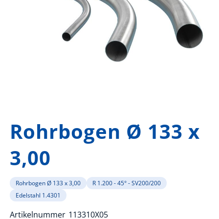
Zum
Anfang
Rohrbogen Ø 133 x
der
Bildergalerie
3,00
springen
Rohrbogen Ø 133 x 3,00
R 1.200 - 45° - SV200/200
Edelstahl 1.4301
Artikelnummer
113310X05