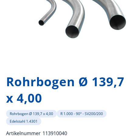
Zum
Anfang
Rohrbogen Ø 139,7
der
Bildergalerie
x 4,00
springen
Rohrbogen Ø 139,7 x 4,00
R 1.000 - 90° - SV200/200
Edelstahl 1.4301
Artikelnummer
113910040