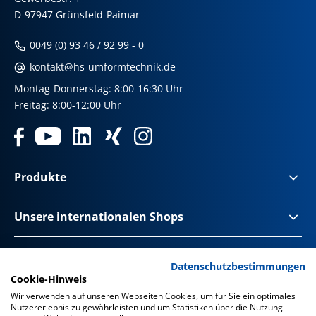
D-97947 Grünsfeld-Paimar
0049 (0) 93 46 / 92 99 - 0
kontakt@hs-umformtechnik.de
Montag-Donnerstag: 8:00-16:30 Uhr
Freitag: 8:00-12:00 Uhr
Produkte
Unsere internationalen Shops
Impressum & Disclaimer
Datenschutzbestimmungen
Cookie-Hinweis
Datenschutz
Wir verwenden auf unseren Webseiten Cookies, um für Sie ein optimales
Nutzererlebnis zu gewährleisten und um Statistiken über die Nutzung