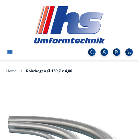
Home
Rohrbogen Ø 139,7 x 4,00
Zum
Ende
der
Bildergalerie
springen