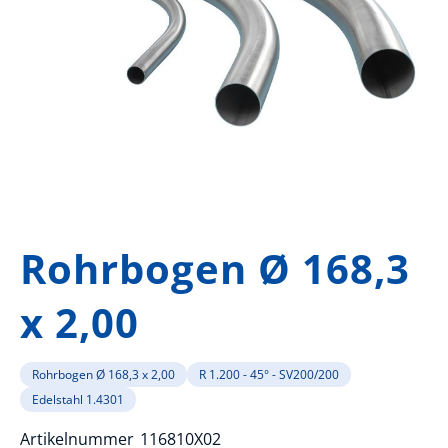
Zum
Anfang
Rohrbogen Ø 168,3
der
Bildergalerie
x 2,00
springen
Rohrbogen Ø 168,3 x 2,00
R 1.200 - 45° - SV200/200
Edelstahl 1.4301
Artikelnummer
116810X02