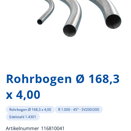
Zum
Anfang
Rohrbogen Ø 168,3
der
Bildergalerie
x 4,00
springen
Rohrbogen Ø 168,3 x 4,00
R 1.000 - 45° - SV200/200
Edelstahl 1.4301
Artikelnummer
116810041