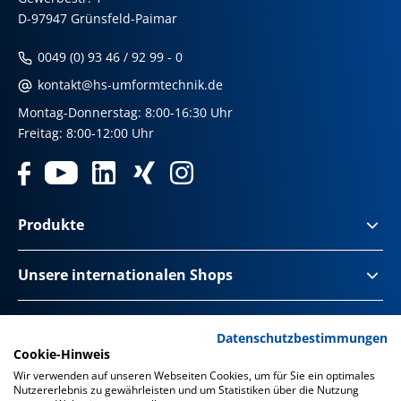
D-97947 Grünsfeld-Paimar
0049 (0) 93 46 / 92 99 - 0
kontakt@hs-umformtechnik.de
Montag-Donnerstag: 8:00-16:30 Uhr
Freitag: 8:00-12:00 Uhr
Produkte
Unsere internationalen Shops
Impressum & Disclaimer
Datenschutzbestimmungen
Cookie-Hinweis
Datenschutz
Wir verwenden auf unseren Webseiten Cookies, um für Sie ein optimales
Nutzererlebnis zu gewährleisten und um Statistiken über die Nutzung