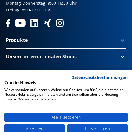
Montag-Donnerstag: 8:00-16:30 Uhr
Freitag: 8:00-12:00 Uhr
Produkte
Unsere internationalen Shops
Impressum & Disclaimer
Datenschutzbestimmungen
Cookie-Hinweis
Datenschutz
Wir verwenden auf unseren Webseiten Cookies, um für Sie ein optimales
Nutzererlebnis zu gewährleisten und um Statistiken über die Nutzung
Datenschutz Social Media
unserer Webseiten zu erstellen.
Barrierefreiheit
Alle akzeptieren
AGB
Ablehnen
Einstellungen