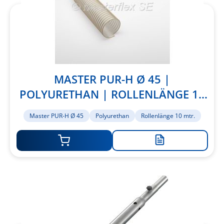
MASTER PUR-H Ø 45 |
POLYURETHAN | ROLLENLÄNGE 10
MTR.
Master PUR-H Ø 45
Polyurethan
Rollenlänge 10 mtr.
Zur
Merkliste
hinzufügen