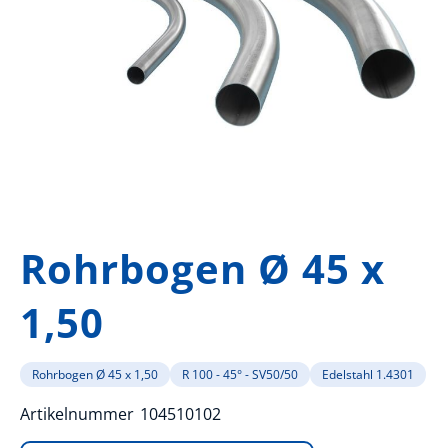
Zum
Anfang
Rohrbogen Ø 45 x
der
Bildergalerie
1,50
springen
Rohrbogen Ø 45 x 1,50
R 100 - 45° - SV50/50
Edelstahl 1.4301
Artikelnummer
104510102