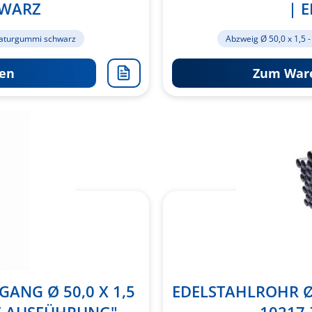
HWARZ
| 
aturgummi schwarz
Abzweig Ø 50,0 x 1,5 -
en
Zum Ware
Zur
Merkliste
hinzufügen
BGANG Ø 50,0 X 1,5
EDELSTAHLROHR Ø 