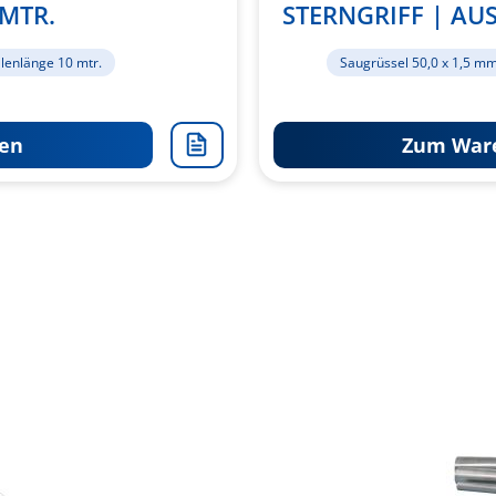
MTR.
STERNGRIFF | AUS
llenlänge 10 mtr.
Saugrüssel 50,0 x 1,5 m
en
Zum Ware
Zur
Merkliste
hinzufügen