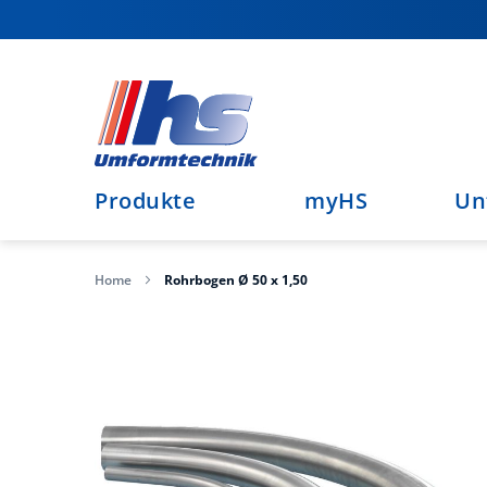
Direkt
zum
Inhalt
Produkte
myHS
Un
Home
Rohrbogen Ø 50 x 1,50
Zum
Ende
der
Bildergalerie
springen