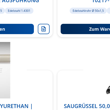
ZE AUSFÜHRUNG"
10217-
,5
Edelstahl 1.4301
Edelstahlrohr Ø 50x1,5
en
Zum Ware
Zur
Merkliste
hinzufügen
LYURETHAN |
SAUGRÜSSEL 50,0