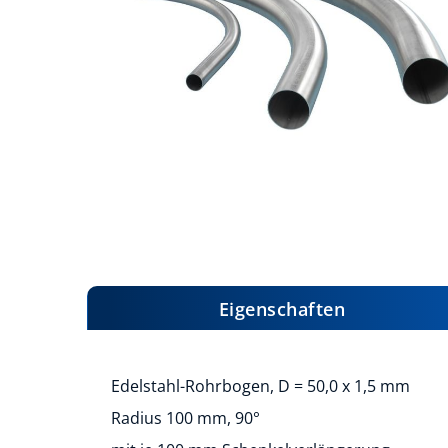
Zum
Anfang
der
Bildergalerie
Eigenschaften
springen
Edelstahl-Rohrbogen, D = 50,0 x 1,5 mm
Radius 100 mm, 90°