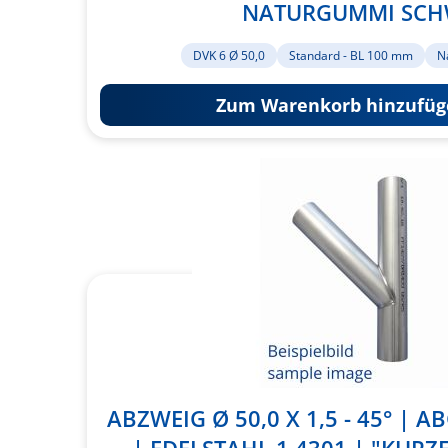
NATURGUMMI SC
DVK 6 Ø 50,0
Standard - BL 100 mm
N
Zum Warenkorb hinzufüg
ABZWEIG Ø 50,0 X 1,5 - 45° | A