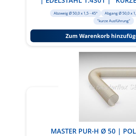
| EDELSTAHL 1.4301 | "KUR
Abzweig Ø 50,0 x 1,5 - 45°
Abgang Ø 50,0 x 1
"kurze Ausführung"
Zum Warenkorb hinzufüg
MASTER PUR-H Ø 50 | PO