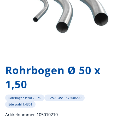
Zum
Anfang
Rohrbogen Ø 50 x
der
Bildergalerie
1,50
springen
Rohrbogen Ø 50 x 1,50
R 250 - 45° - SV200/200
Edelstahl 1.4301
Artikelnummer
105010210