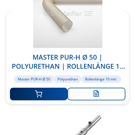
MASTER PUR-H Ø 50 |
POLYURETHAN | ROLLENLÄNGE 10
MTR.
Master PUR-H Ø 50
Polyurethan
Rollenlänge 10 mtr.
Zur
Merkliste
hinzufügen