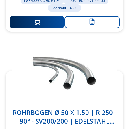
Rohrbogen Ø 50 x 1,50
R 250 - 60° - SV100/100
Edelstahl 1.4301
Zur
Merkliste
hinzufügen
ROHRBOGEN Ø 50 X 1,50 | R 250 -
90° - SV200/200 | EDELSTAHL