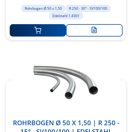
1.4301
Rohrbogen Ø 50 x 1,50
R 250 - 30° - SV100/100
Edelstahl 1.4301
Zur
Merkliste
hinzufügen
ROHRBOGEN Ø 50 X 1,50 | R 250 -
15° - SV100/100 | EDELSTAHL