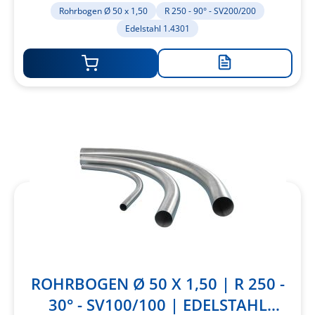
1.4301
Rohrbogen Ø 50 x 1,50
R 250 - 90° - SV200/200
Edelstahl 1.4301
Zur
Merkliste
hinzufügen
ROHRBOGEN Ø 50 X 1,50 | R 250 -
30° - SV100/100 | EDELSTAHL