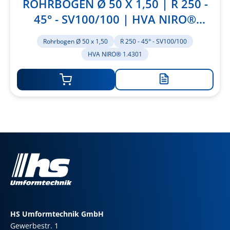
ROHRBOGEN Ø 50 X 1,50 | R 250 -
45° - SV100/100 | HVA NIRO®
1.4301
Rohrbogen Ø 50 x 1,50
R 250 - 45° - SV100/100
HVA NIRO® 1.4301
Zur
Merkliste
hinzufügen
HS Umformtechnik GmbH
Gewerbestr. 1