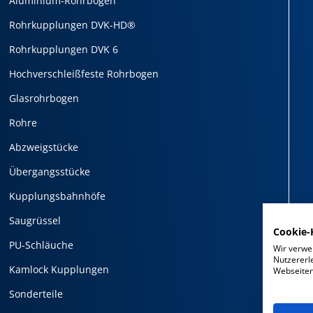
Aluminium-Rohrbogen
Rohrkupplungen DVK-HD®
Rohrkupplungen DVK 6
Hochverschleißfeste Rohrbogen
Glasrohrbogen
Rohre
Abzweigstücke
Übergangsstücke
Kupplungsbahnhöfe
Saugrüssel
Cookie-
PU-Schläuche
Wir verwe
Nutzererl
Kamlock Kupplungen
Webseiten 
Sonderteile