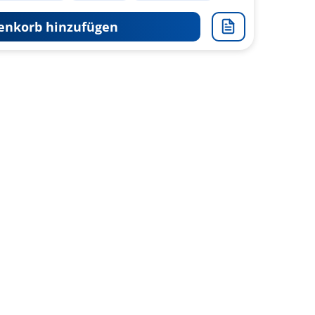
nkorb hinzufügen
Zur
Merkliste
hinzufügen