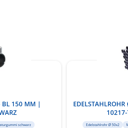
- BL 150 MM |
EDELSTAHLROHR Ø
HWARZ
10217-
aturgummi schwarz
Edelstahlrohr Ø 50x2
M