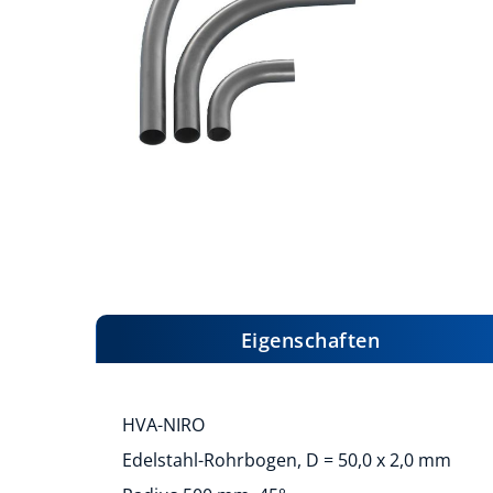
Zum
Anfang
der
Bildergalerie
Eigenschaften
springen
HVA-NIRO
Edelstahl-Rohrbogen, D = 50,0 x 2,0 mm