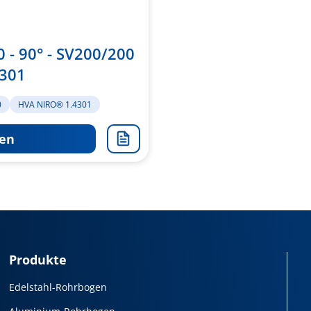
 - 90° - SV200/200
301
0
HVA NIRO® 1.4301
en
Zur
Merkliste
hinzufügen
Produkte
Edelstahl-Rohrbogen