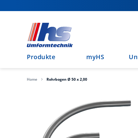
Direkt
zum
Inhalt
Produkte
myHS
Un
Home
Rohrbogen Ø 50 x 2,00
Zum
Ende
der
Bildergalerie
springen