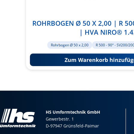
ROHRBOGEN Ø 50 X 2,00 | R 500
| HVA NIRO® 1.4
Rohrbogen Ø 50 x 2,00
R 500 - 90° - SV200/20
Zum Warenkorb hinzufüg
HS Umformtechnik GmbH
Gewerbestr. 1
D-97947 Grünsfeld-Paimar