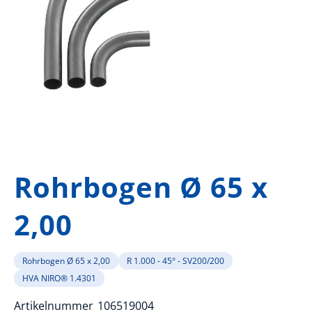
Zum
Anfang
Rohrbogen Ø 65 x
der
Bildergalerie
2,00
springen
Rohrbogen Ø 65 x 2,00
R 1.000 - 45° - SV200/200
HVA NIRO® 1.4301
Artikelnummer
106519004