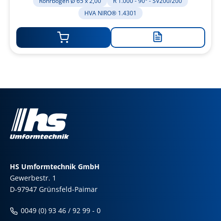
Rohrbogen Ø 65 x 2,00
R 1.000 - 90° - SV200/200
HVA NIRO® 1.4301
Zur
Merkliste
hinzufügen
HS Umformtechnik GmbH
Gewerbestr. 1
D-97947 Grünsfeld-Paimar
0049 (0) 93 46 / 92 99 - 0