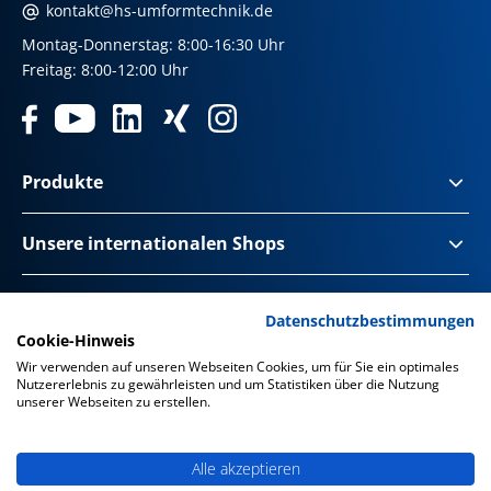
kontakt@hs-umformtechnik.de
Montag-Donnerstag: 8:00-16:30 Uhr
Freitag: 8:00-12:00 Uhr
Produkte
Unsere internationalen Shops
Impressum & Disclaimer
Datenschutzbestimmungen
Cookie-Hinweis
Datenschutz
Wir verwenden auf unseren Webseiten Cookies, um für Sie ein optimales
Nutzererlebnis zu gewährleisten und um Statistiken über die Nutzung
Datenschutz Social Media
unserer Webseiten zu erstellen.
Barrierefreiheit
Alle akzeptieren
AGB