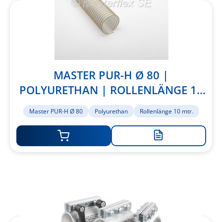
MASTER PUR-H Ø 80 |
POLYURETHAN | ROLLENLÄNGE 10
MTR.
Master PUR-H Ø 80
Polyurethan
Rollenlänge 10 mtr.
Zur
Merkliste
hinzufügen