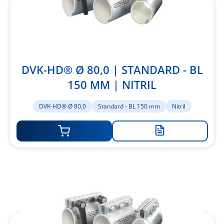
DVK-HD® Ø 80,0 | STANDARD - BL
150 MM | NITRIL
DVK-HD® Ø 80,0
Standard - BL 150 mm
Nitril
Zur
Merkliste
hinzufügen