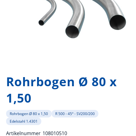
Zum
Anfang
Rohrbogen Ø 80 x
der
Bildergalerie
1,50
springen
Rohrbogen Ø 80 x 1,50
R 500 - 45° - SV200/200
Edelstahl 1.4301
Artikelnummer
108010510