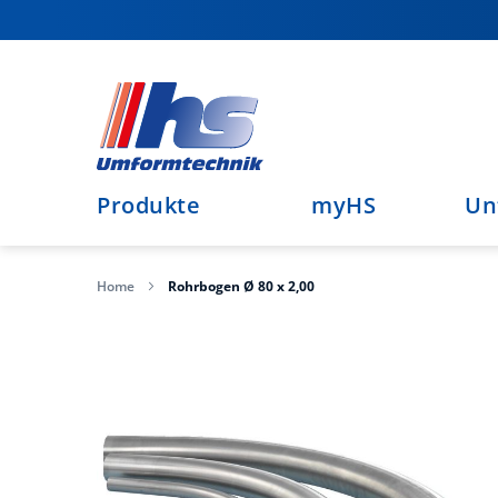
Direkt
zum
Inhalt
Produkte
myHS
Un
Home
Rohrbogen Ø 80 x 2,00
Zum
Ende
der
Bildergalerie
springen