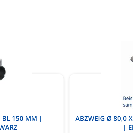
Merkliste
hinzufügen
- BL 150 MM |
ABZWEIG Ø 80,0 X 
HWARZ
| 