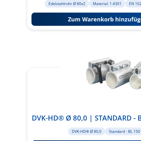
Edelstahlrohr Ø 80x2
Material: 1.4301
EN 10
Zum Warenkorb hinzufüg
DVK-HD® Ø 80,0 | STANDARD - B
DVK-HD® Ø 80,0
Standard - BL 15