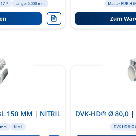
217-7
Länge: 6.000 mm
Master PUR-H Ø
en
Zum Ware
Zur
Merkliste
hinzufügen
L 150 MM | NITRIL
DVK-HD® Ø 80,0 |
0 mm
Nitril
DVK-HD® Ø 