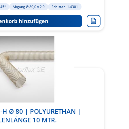
 45°
Abgang Ø 80,0 x 2,0
Edelstahl 1.4301
nkorb hinzufügen
Zur
Merkliste
hinzufügen
-H Ø 80 | POLYURETHAN |
LENLÄNGE 10 MTR.