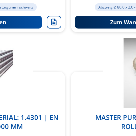
aturgummi schwarz
Abzweig Ø 80,0 x 2,0 -
en
Zum Ware
Zur
Merkliste
hinzufügen
IAL: 1.4301 | EN
MASTER PUR
.000 MM
ROL