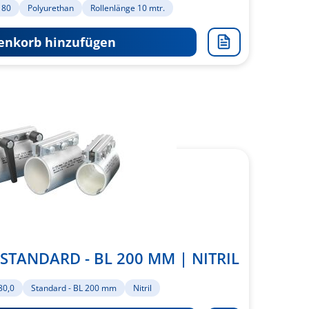
 80
Polyurethan
Rollenlänge 10 mtr.
nkorb hinzufügen
Zur
Merkliste
hinzufügen
 STANDARD - BL 200 MM | NITRIL
80,0
Standard - BL 200 mm
Nitril