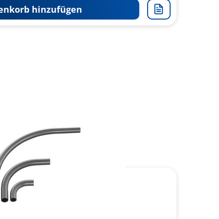
nkorb hinzufügen
Zur
Merkliste
hinzufügen