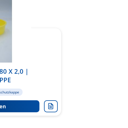
0 X 2,0 |
PPE
schutzkappe
en
Zur