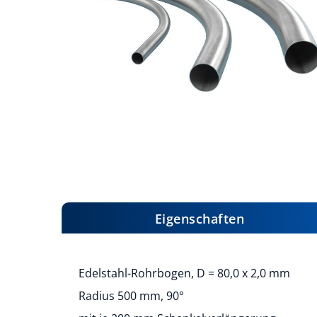
Zum
Anfang
der
Bildergalerie
Eigenschaften
springen
Edelstahl-Rohrbogen, D = 80,0 x 2,0 mm
Radius 500 mm, 90°