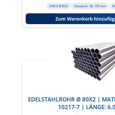
DVK 6 Ø 80,0
Standard - BL 150 mm
N
Zum Warenkorb hinzufüg
EDELSTAHLROHR Ø 80X2 | MATER
10217-7 | LÄNGE: 6