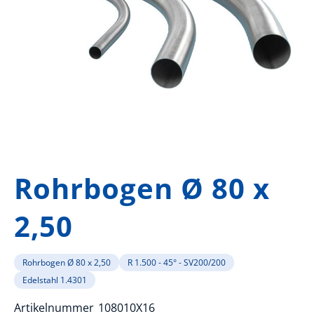
Zum
Anfang
Rohrbogen Ø 80 x
der
Bildergalerie
2,50
springen
Rohrbogen Ø 80 x 2,50
R 1.500 - 45° - SV200/200
Edelstahl 1.4301
Artikelnummer
108010X16