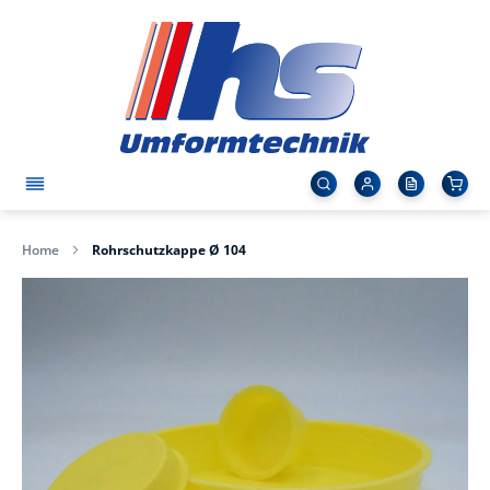
Home
Rohrschutzkappe Ø 104
Zum
Ende
der
Bildergalerie
springen