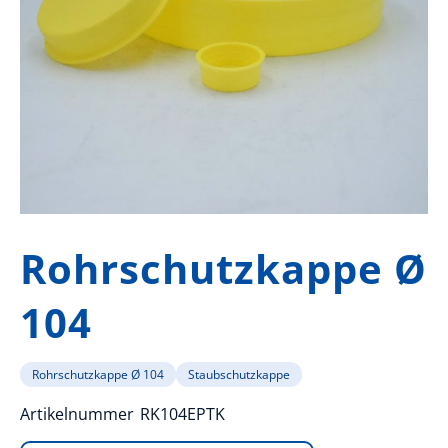
Zum
Anfang
Rohrschutzkappe Ø
der
Bildergalerie
104
springen
Rohrschutzkappe Ø 104
Staubschutzkappe
Artikelnummer
RK104EPTK