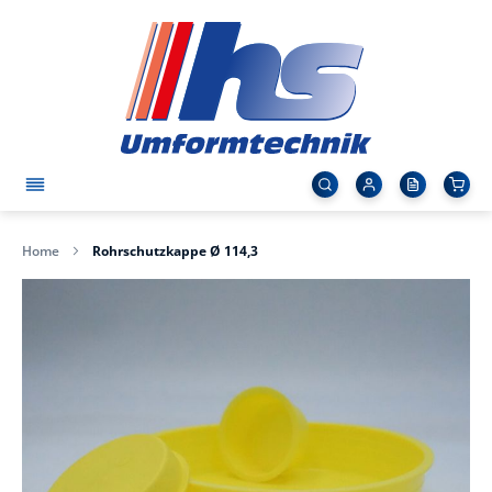
Home
Rohrschutzkappe Ø 114,3
Zum
Ende
der
Bildergalerie
springen