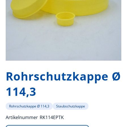
Zum
Anfang
Rohrschutzkappe Ø
der
Bildergalerie
114,3
springen
Rohrschutzkappe Ø 114,3
Staubschutzkappe
Artikelnummer
RK114EPTK