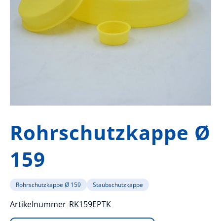
Zum
Anfang
Rohrschutzkappe Ø
der
Bildergalerie
159
springen
Rohrschutzkappe Ø 159
Staubschutzkappe
Artikelnummer
RK159EPTK