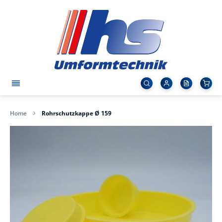
Home
Rohrschutzkappe Ø 159
Zum
Ende
der
Bildergalerie
springen