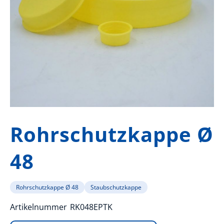
Zum
Anfang
Rohrschutzkappe Ø
der
Bildergalerie
48
springen
Rohrschutzkappe Ø 48
Staubschutzkappe
Artikelnummer
RK048EPTK