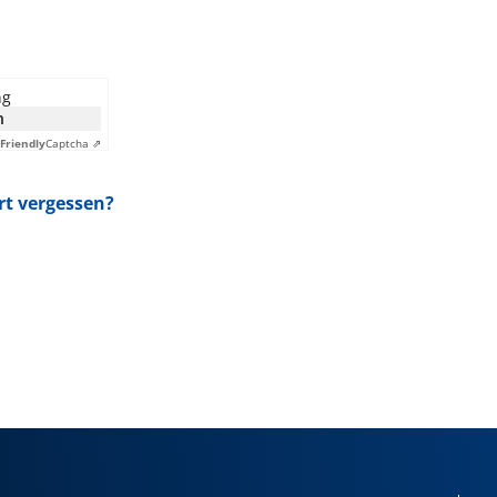
ng
n
Friendly
Captcha ⇗
t vergessen?