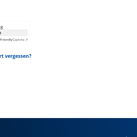
ng
n
Friendly
Captcha ⇗
t vergessen?