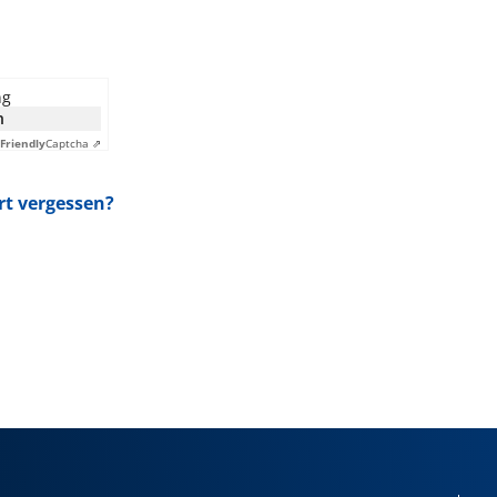
ng
n
Friendly
Captcha ⇗
t vergessen?