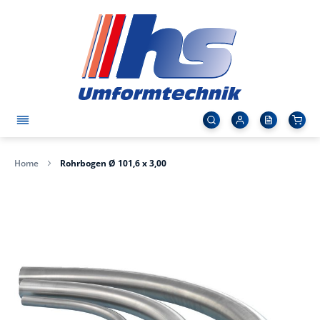
Home
Rohrbogen Ø 101,6 x 3,00
Zum
Ende
der
Bildergalerie
springen