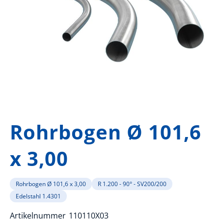
Zum
Anfang
Rohrbogen Ø 101,6
der
Bildergalerie
x 3,00
springen
Rohrbogen Ø 101,6 x 3,00
R 1.200 - 90° - SV200/200
Edelstahl 1.4301
Artikelnummer
110110X03