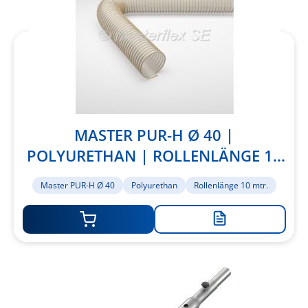
MASTER PUR-H Ø 40 |
POLYURETHAN | ROLLENLÄNGE 10
MTR.
Master PUR-H Ø 40
Polyurethan
Rollenlänge 10 mtr.
Zur
Merkliste
hinzufügen