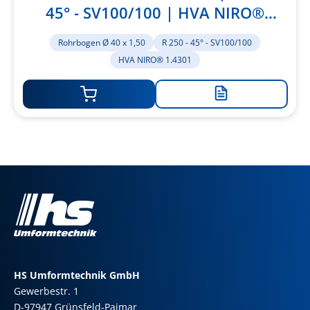
45° - SV100/100 | HVA NIRO®
1.4301
Rohrbogen Ø 40 x 1,50
R 250 - 45° - SV100/100
HVA NIRO® 1.4301
Zur
Merkliste
hinzufügen
HS Umformtechnik GmbH
Gewerbestr. 1
D-97947 Grünsfeld-Paimar