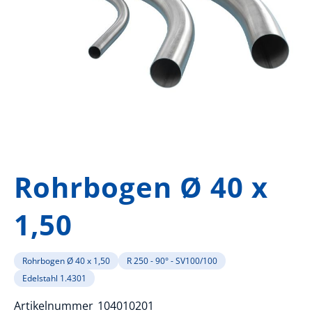
Zum
Anfang
Rohrbogen Ø 40 x
der
Bildergalerie
1,50
springen
Rohrbogen Ø 40 x 1,50
R 250 - 90° - SV100/100
Edelstahl 1.4301
Artikelnummer
104010201