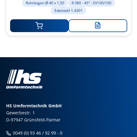
Rohrbogen Ø 40 x 1,50
R 380 - 45° - SV100/100
Edelstahl 1.4301
Zur
Merkliste
hinzufügen
HS Umformtechnik GmbH
Gewerbestr. 1
D-97947 Grünsfeld-Paimar
0049 (0) 93 46 / 92 99 - 0