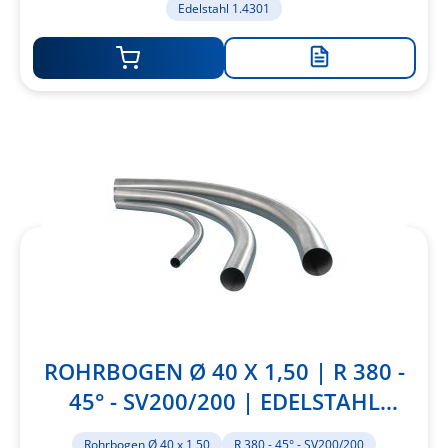
Edelstahl 1.4301
Zur
Merkliste
hinzufügen
ROHRBOGEN Ø 40 X 1,50 | R 380 -
45° - SV200/200 | EDELSTAHL
1.4301
Rohrbogen Ø 40 x 1,50
R 380 - 45° - SV200/200