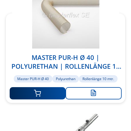
MASTER PUR-H Ø 40 |
POLYURETHAN | ROLLENLÄNGE 10
MTR.
Master PUR-H Ø 40
Polyurethan
Rollenlänge 10 mtr.
Zur
Merkliste
hinzufügen