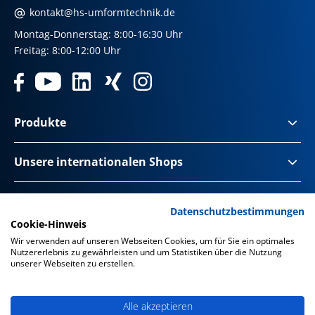
kontakt@hs-umformtechnik.de
Montag-Donnerstag: 8:00-16:30 Uhr
Freitag: 8:00-12:00 Uhr
Produkte
Unsere internationalen Shops
Impressum & Disclaimer
Datenschutzbestimmungen
Cookie-Hinweis
Datenschutz
Wir verwenden auf unseren Webseiten Cookies, um für Sie ein optimales
Nutzererlebnis zu gewährleisten und um Statistiken über die Nutzung
Datenschutz Social Media
unserer Webseiten zu erstellen.
Barrierefreiheit
Alle akzeptieren
AGB