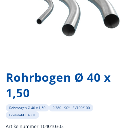
Zum
Anfang
Rohrbogen Ø 40 x
der
Bildergalerie
1,50
springen
Rohrbogen Ø 40 x 1,50
R 380 - 90° - SV100/100
Edelstahl 1.4301
Artikelnummer
104010303