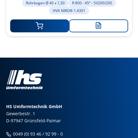
Rohrbogen Ø 40 x 1,50
R 800 - 45° - SV200/200
HVA NIRO® 1.4301
Zur
Merkliste
hinzufügen
HS Umformtechnik GmbH
Gewerbestr. 1
D-97947 Grünsfeld-Paimar
0049 (0) 93 46 / 92 99 - 0