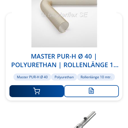
MASTER PUR-H Ø 40 |
POLYURETHAN | ROLLENLÄNGE 10
MTR.
Master PUR-H Ø 40
Polyurethan
Rollenlänge 10 mtr.
Zur
Merkliste
hinzufügen