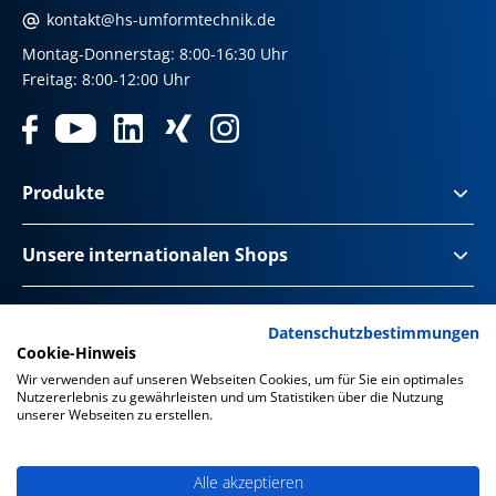
kontakt@hs-umformtechnik.de
Montag-Donnerstag: 8:00-16:30 Uhr
Freitag: 8:00-12:00 Uhr
Produkte
Unsere internationalen Shops
Impressum & Disclaimer
Datenschutzbestimmungen
Cookie-Hinweis
Datenschutz
Wir verwenden auf unseren Webseiten Cookies, um für Sie ein optimales
Nutzererlebnis zu gewährleisten und um Statistiken über die Nutzung
Datenschutz Social Media
unserer Webseiten zu erstellen.
Barrierefreiheit
Alle akzeptieren
AGB