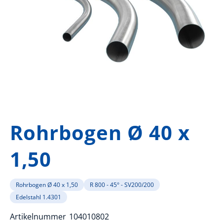
Zum
Anfang
Rohrbogen Ø 40 x
der
Bildergalerie
1,50
springen
Rohrbogen Ø 40 x 1,50
R 800 - 45° - SV200/200
Edelstahl 1.4301
Artikelnummer
104010802