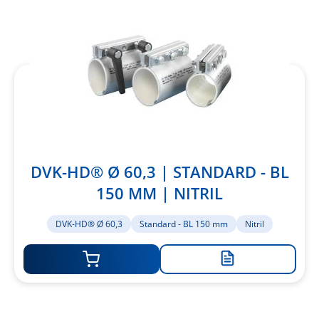
hinzufügen
DVK-HD® Ø 60,3 | STANDARD - BL
150 MM | NITRIL
DVK-HD® Ø 60,3
Standard - BL 150 mm
Nitril
Zur
Merkliste