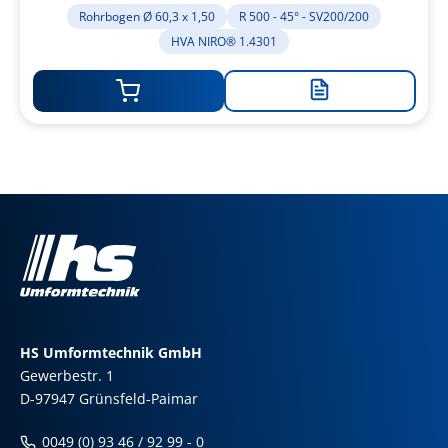
1.4301
Rohrbogen Ø 60,3 x 1,50
R 500 - 45° - SV200/200
HVA NIRO® 1.4301
Zur
Merkliste
hinzufügen
HS Umformtechnik GmbH
Gewerbestr. 1
D-97947 Grünsfeld-Paimar
0049 (0) 93 46 / 92 99 - 0