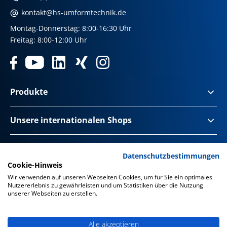
kontakt@hs-umformtechnik.de
Montag-Donnerstag: 8:00-16:30 Uhr
Freitag: 8:00-12:00 Uhr
Produkte
Unsere internationalen Shops
Impressum & Disclaimer
Datenschutzbestimmungen
Cookie-Hinweis
Datenschutz
Wir verwenden auf unseren Webseiten Cookies, um für Sie ein optimales
Nutzererlebnis zu gewährleisten und um Statistiken über die Nutzung
Datenschutz Social Media
unserer Webseiten zu erstellen.
Barrierefreiheit
Alle akzeptieren