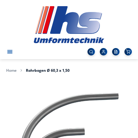
Home
Rohrbogen Ø 60,3 x 1,50
Zum
Ende
der
Bildergalerie
springen