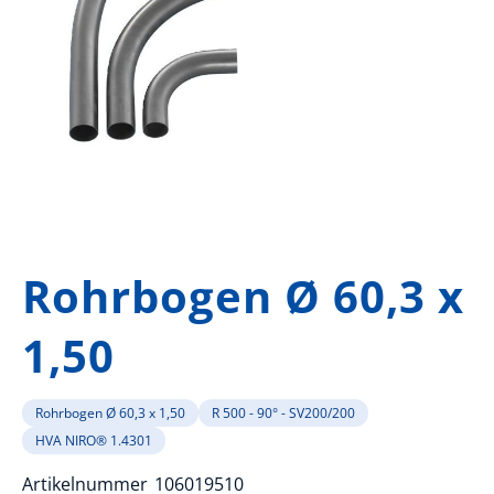
Zum
Anfang
Rohrbogen Ø 60,3 x
der
Bildergalerie
1,50
springen
Rohrbogen Ø 60,3 x 1,50
R 500 - 90° - SV200/200
HVA NIRO® 1.4301
Artikelnummer
106019510