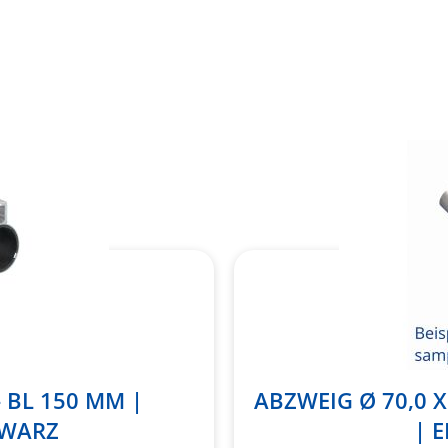
Merkliste
hinzufügen
- BL 150 MM |
ABZWEIG Ø 70,0 X 
HWARZ
| 