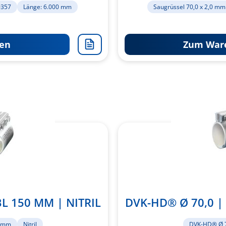
0357
Länge: 6.000 mm
Saugrüssel 70,0 x 2,0 mm
en
Zum Ware
Zur
Merkliste
hinzufügen
L 150 MM | NITRIL
DVK-HD® Ø 70,0 |
0 mm
Nitril
DVK-HD® Ø 