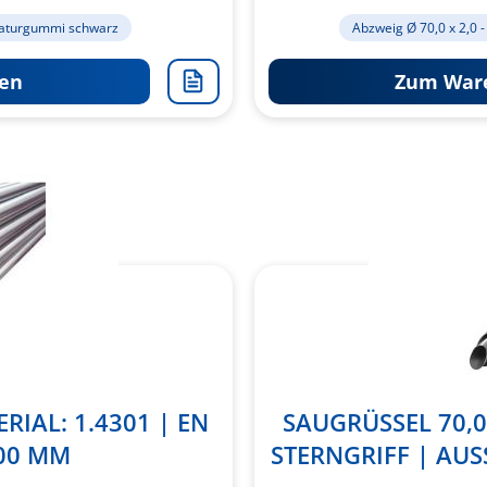
aturgummi schwarz
Abzweig Ø 70,0 x 2,0 -
en
Zum Ware
Zur
Merkliste
hinzufügen
IAL: 1.4301 | EN
SAUGRÜSSEL 70,0
000 MM
STERNGRIFF | AUS