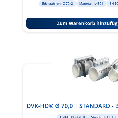
Edelstahlrohr Ø 70x2
Material: 1.4301
EN 1
Zum Warenkorb hinzufüg
DVK-HD® Ø 70,0 | STANDARD - B
DVK-HD® Ø 70,0
Standard - BL 15