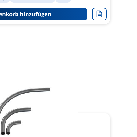
nkorb hinzufügen
Zur
Merkliste
hinzufügen