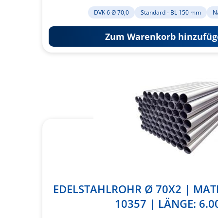
DVK 6 Ø 70,0
Standard - BL 150 mm
N
Zum Warenkorb hinzufüg
EDELSTAHLROHR Ø 70X2 | MATER
10357 | LÄNGE: 6.