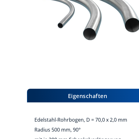
Zum
Anfang
der
Bildergalerie
Eigenschaften
springen
Edelstahl-Rohrbogen, D = 70,0 x 2,0 mm
Radius 500 mm, 90°