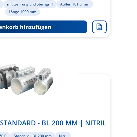
mit Gehrung und Sterngriff
Außen 101,6 mm
Länge 1000 mm
nkorb hinzufügen
Zur
Merkliste
hinzufügen
 STANDARD - BL 200 MM | NITRIL
70,0
Standard - BL 200 mm
Nitril