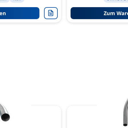
en
Zum Ware
Zur
Merkliste
hinzufügen