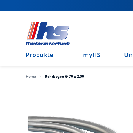
Direkt
zum
Inhalt
Produkte
myHS
Un
Home
Rohrbogen Ø 70 x 2,00
Zum
Ende
der
Bildergalerie
springen