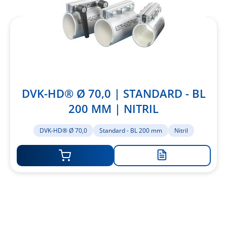
DVK-HD® Ø 70,0 | STANDARD - BL
200 MM | NITRIL
DVK-HD® Ø 70,0
Standard - BL 200 mm
Nitril
Zur
Merkliste
hinzufügen