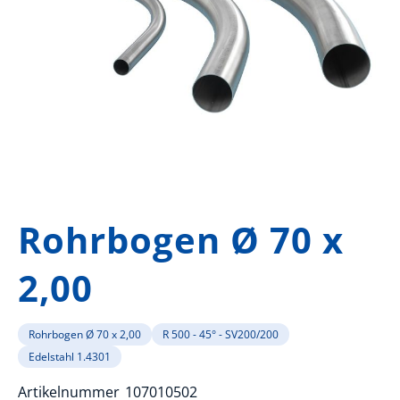
Zum
Anfang
Rohrbogen Ø 70 x
der
Bildergalerie
2,00
springen
Rohrbogen Ø 70 x 2,00
R 500 - 45° - SV200/200
Edelstahl 1.4301
Artikelnummer
107010502