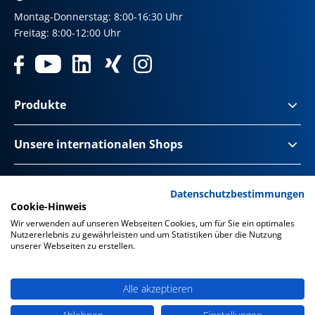
Montag-Donnerstag: 8:00-16:30 Uhr
Freitag: 8:00-12:00 Uhr
Produkte
Unsere internationalen Shops
Impressum & Disclaimer
Datenschutzbestimmungen
Cookie-Hinweis
Datenschutz
Wir verwenden auf unseren Webseiten Cookies, um für Sie ein optimales
Nutzererlebnis zu gewährleisten und um Statistiken über die Nutzung
Datenschutz Social Media
unserer Webseiten zu erstellen.
Barrierefreiheit
Alle akzeptieren
AGB