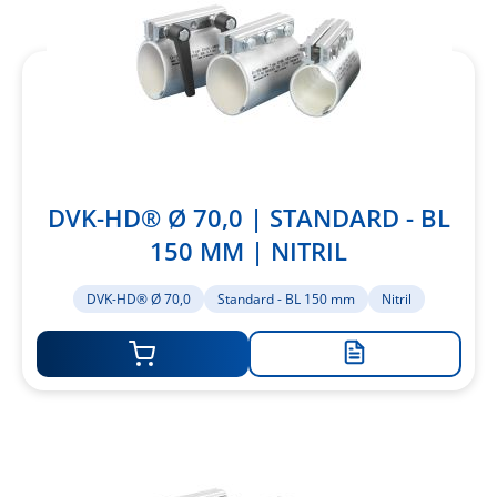
DVK-HD® Ø 70,0 | STANDARD - BL
150 MM | NITRIL
DVK-HD® Ø 70,0
Standard - BL 150 mm
Nitril
Zur
Merkliste
hinzufügen