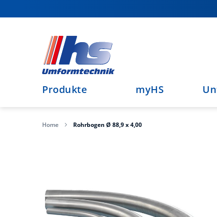
Direkt
zum
Inhalt
Produkte
myHS
Un
Home
Rohrbogen Ø 88,9 x 4,00
Zum
Ende
der
Bildergalerie
springen