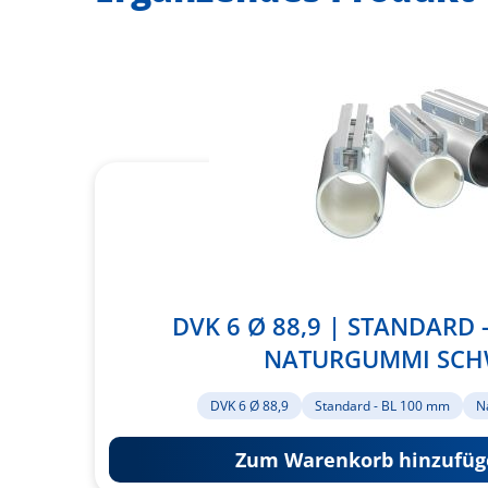
DVK 6 Ø 88,9 | STANDARD 
NATURGUMMI SC
DVK 6 Ø 88,9
Standard - BL 100 mm
N
Zum Warenkorb hinzufüg