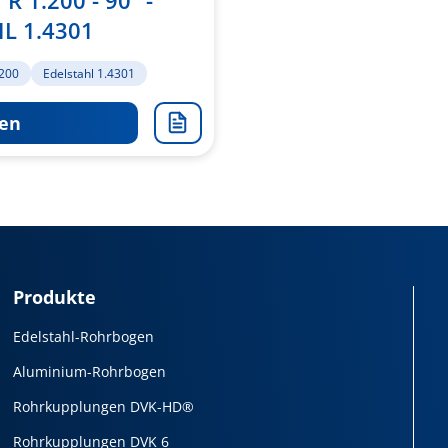
 1.200 - 90° -
L 1.4301
/200
Edelstahl 1.4301
en
Zur
Merkliste
hinzufügen
Produkte
Edelstahl-Rohrbogen
Aluminium-Rohrbogen
Rohrkupplungen DVK-HD®
Rohrkupplungen DVK 6