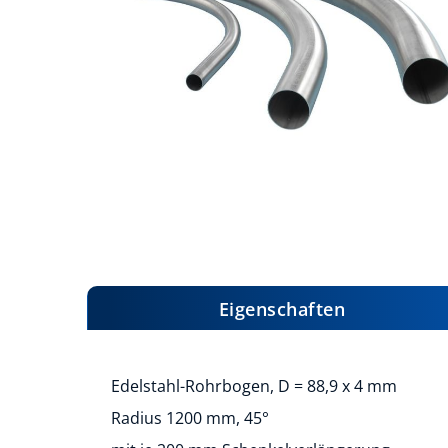
Zum
Anfang
der
Bildergalerie
Eigenschaften
springen
Edelstahl-Rohrbogen, D = 88,9 x 4 mm
Radius 1200 mm, 45°