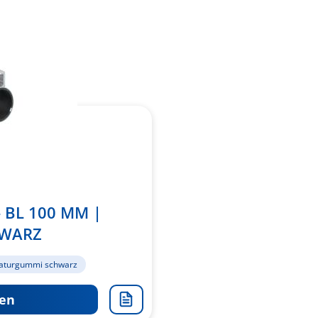
- BL 100 MM |
HWARZ
aturgummi schwarz
en