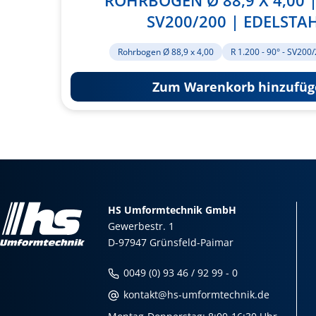
ROHRBOGEN Ø 88,9 X 4,00 | R
SV200/200 | EDELSTAH
Rohrbogen Ø 88,9 x 4,00
R 1.200 - 90° - SV200
Zum Warenkorb hinzufüg
HS Umformtechnik GmbH
Gewerbestr. 1
D-97947 Grünsfeld-Paimar
0049 (0) 93 46 / 92 99 - 0
kontakt@hs-umformtechnik.de