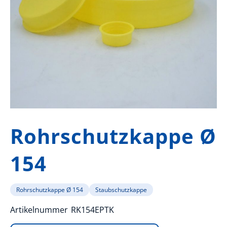
Zum
Anfang
Rohrschutzkappe Ø
der
Bildergalerie
154
springen
Rohrschutzkappe Ø 154
Staubschutzkappe
Artikelnummer
RK154EPTK