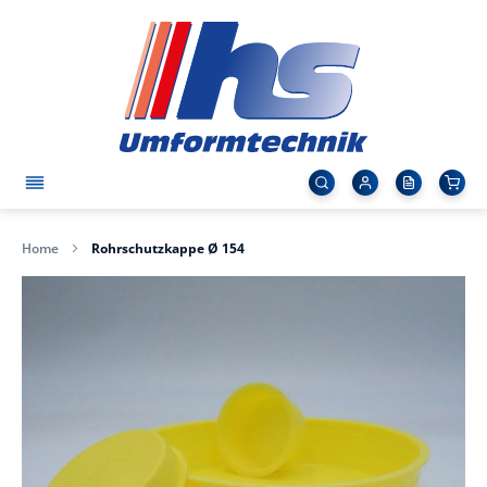
Home
Rohrschutzkappe Ø 154
Zum
Ende
der
Bildergalerie
springen