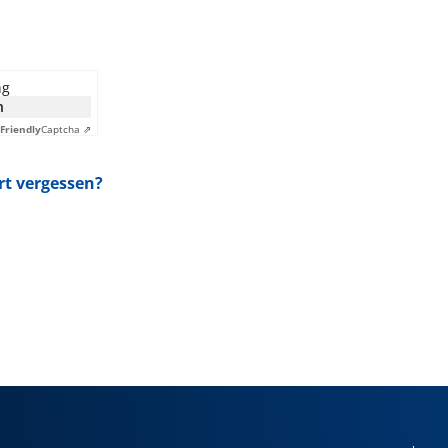
ng
n
Friendly
Captcha ⇗
t vergessen?