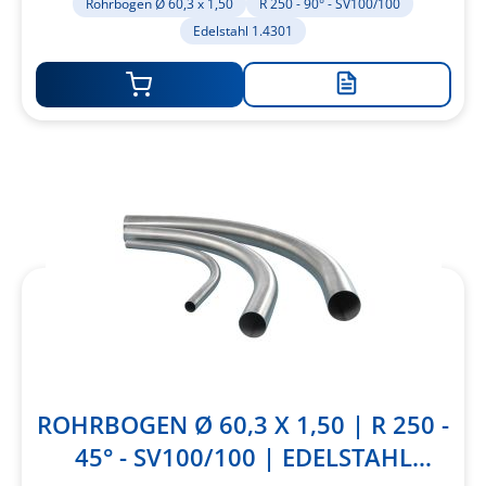
Rohrbogen Ø 60,3 x 1,50
R 250 - 90° - SV100/100
Edelstahl 1.4301
Zur
Merkliste
hinzufügen
ROHRBOGEN Ø 60,3 X 1,50 | R 250 -
45° - SV100/100 | EDELSTAHL