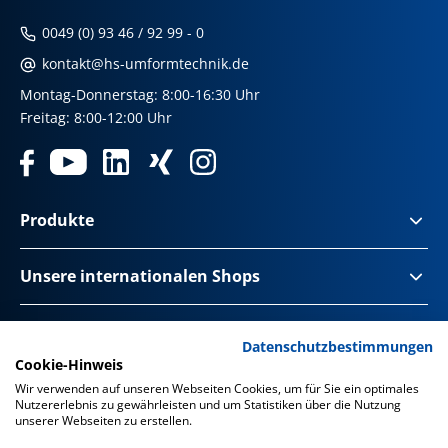
0049 (0) 93 46 / 92 99 - 0
kontakt@hs-umformtechnik.de
Montag-Donnerstag: 8:00-16:30 Uhr
Freitag: 8:00-12:00 Uhr
Produkte
Unsere internationalen Shops
Impressum & Disclaimer
Datenschutzbestimmungen
Cookie-Hinweis
Datenschutz
Wir verwenden auf unseren Webseiten Cookies, um für Sie ein optimales
Nutzererlebnis zu gewährleisten und um Statistiken über die Nutzung
Datenschutz Social Media
unserer Webseiten zu erstellen.