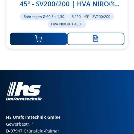
45° - SV200/200 | HVA NIRO®
1.4301
Rohrbogen Ø 60,3 x 1,50
R 250 - 45° - SV200/200
HVA NIRO® 1.4301
Zur
Merkliste
hinzufügen
HS Umformtechnik GmbH
Gewerbestr. 1
D-97947 Grünsfeld-Paimar