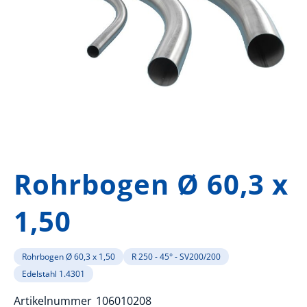
Zum
Anfang
Rohrbogen Ø 60,3 x
der
Bildergalerie
1,50
springen
Rohrbogen Ø 60,3 x 1,50
R 250 - 45° - SV200/200
Edelstahl 1.4301
Artikelnummer
106010208