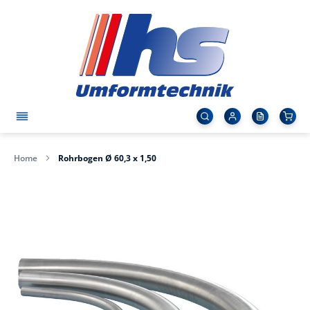
Home
Rohrbogen Ø 60,3 x 1,50
Zum
Ende
der
Bildergalerie
springen