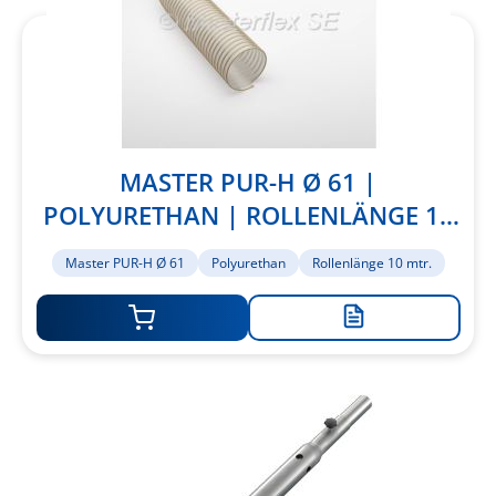
MASTER PUR-H Ø 61 |
POLYURETHAN | ROLLENLÄNGE 10
MTR.
Master PUR-H Ø 61
Polyurethan
Rollenlänge 10 mtr.
Zur
Merkliste
hinzufügen