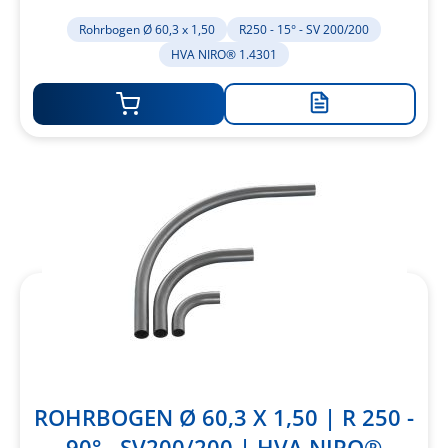
1.4301
Rohrbogen Ø 60,3 x 1,50
R250 - 15° - SV 200/200
HVA NIRO® 1.4301
Zur
Merkliste
hinzufügen
ROHRBOGEN Ø 60,3 X 1,50 | R 250 -
90° - SV200/200 | HVA NIRO®