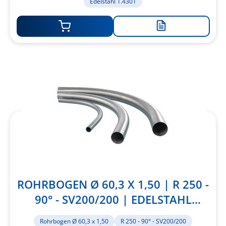
Edelstahl 1.4301
Zur
Merkliste
hinzufügen
ROHRBOGEN Ø 60,3 X 1,50 | R 250 -
90° - SV200/200 | EDELSTAHL
1.4301
Rohrbogen Ø 60,3 x 1,50
R 250 - 90° - SV200/200