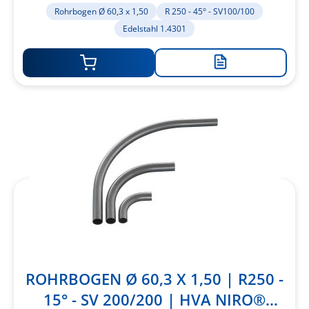
1.4301
Rohrbogen Ø 60,3 x 1,50
R 250 - 45° - SV100/100
Edelstahl 1.4301
Zur
Merkliste
hinzufügen
ROHRBOGEN Ø 60,3 X 1,50 | R250 -
15° - SV 200/200 | HVA NIRO®